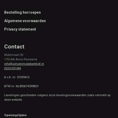
Footer
Bestelling herroepen
Algemene voorwaarden
Privacy statement
Contact
Molenvaart 35
1761AA Anna Paulowna
info@schoenmodekerkhof.nl
0223-531344
K.v.K. nr: 37039415
BTW nr: NL803674399B01
Leveringen geschieden volgens onze leveringsvoorwaarden zoals vermeld op
deze website.
Openingstijden