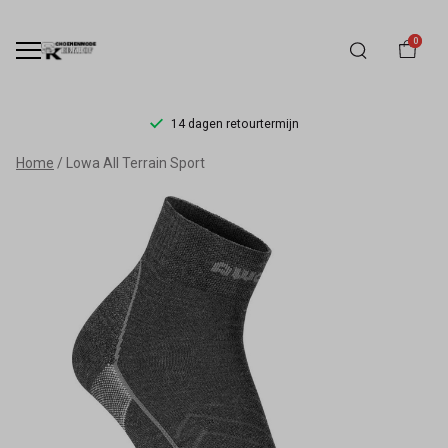
0
14 dagen retourtermijn
Lowa
Home
Lowa All Terrain Sport
All
Terrain
Sport
-
Schoenmode
Kerkhof