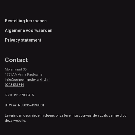
Footer
Bestelling herroepen
Algemene voorwaarden
Privacy statement
Contact
Molenvaart 35
1761AA Anna Paulowna
info@schoenmodekerkhof.nl
0223-531344
K.v.K. nr: 37039415
BTW nr: NL803674399B01
Leveringen geschieden volgens onze leveringsvoorwaarden zoals vermeld op
deze website.