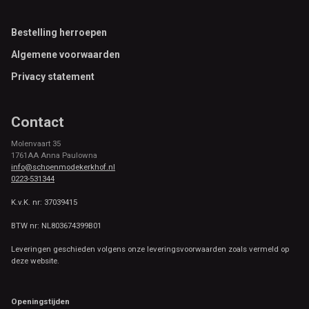
Footer
Bestelling herroepen
Algemene voorwaarden
Privacy statement
Contact
Molenvaart 35
1761AA Anna Paulowna
info@schoenmodekerkhof.nl
0223-531344
K.v.K. nr: 37039415
BTW nr: NL803674399B01
Leveringen geschieden volgens onze leveringsvoorwaarden zoals vermeld op
deze website.
Openingstijden