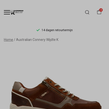
0
14 dagen retourtermijn
Australian
Home
Australian Connery Wijdte K
Connery
Wijdte
K
-
Schoenmode
Kerkhof