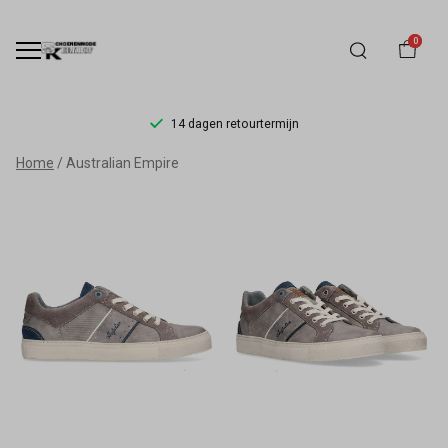
0
14 dagen retourtermijn
Australian
Home
Australian Empire
Empire
-
Schoenmode
Kerkhof