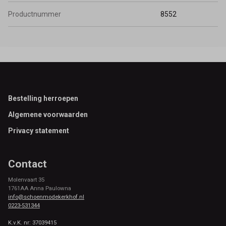
Productnummer
8552
Footer
Bestelling herroepen
Algemene voorwaarden
Privacy statement
Contact
Molenvaart 35
1761AA Anna Paulowna
info@schoenmodekerkhof.nl
0223-531344
K.v.K. nr: 37039415