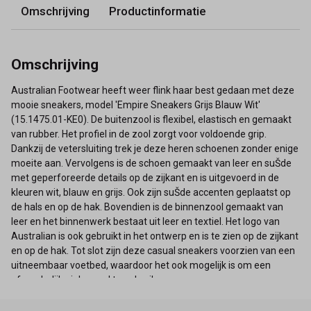
Omschrijving
Productinformatie
Omschrijving
Australian Footwear heeft weer flink haar best gedaan met deze
mooie sneakers, model 'Empire Sneakers Grijs Blauw Wit'
(15.1475.01-KE0). De buitenzool is flexibel, elastisch en gemaakt
van rubber. Het profiel in de zool zorgt voor voldoende grip.
Dankzij de vetersluiting trek je deze heren schoenen zonder enige
moeite aan. Vervolgens is de schoen gemaakt van leer en suŠde
met geperforeerde details op de zijkant en is uitgevoerd in de
kleuren wit, blauw en grijs. Ook zijn suŠde accenten geplaatst op
de hals en op de hak. Bovendien is de binnenzool gemaakt van
leer en het binnenwerk bestaat uit leer en textiel. Het logo van
Australian is ook gebruikt in het ontwerp en is te zien op de zijkant
en op de hak. Tot slot zijn deze casual sneakers voorzien van een
uitneembaar voetbed, waardoor het ook mogelijk is om een
afzonderlijke inlegzool te gebruiken.