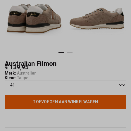
L04
-
Schoenmode
Kerkhof
Australian Filmon
€ 139,95
Merk:
Australian
Kleur:
Taupe
TOEVOEGEN AAN WINKELWAGEN