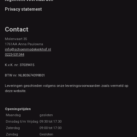
Privacy statement
Contact
Molenvaart 35
1761AA Anna Paulowna
info@schoenmodekerkhof.nl
0223-531344
K.v.K. nr: 37039415
BTW nr: NL803674399B01
Leveringen geschieden volgens onze leveringsvoorwaarden zoals vermeld op
deze website.
Openingstijden
Maandag
gesloten
Dinsdag t/m Vrijdag
09:30 tot 17.30
Zaterdag
09:00 tot 17:00
Zondag
Gesloten