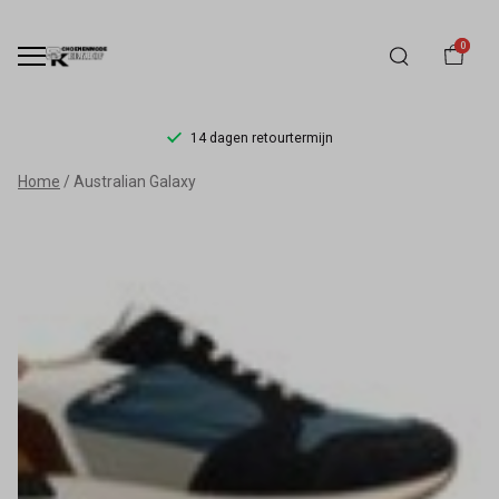
0
14 dagen retourtermijn
Australian
Home
Australian Galaxy
Galaxy
-
Schoenmode
Kerkhof