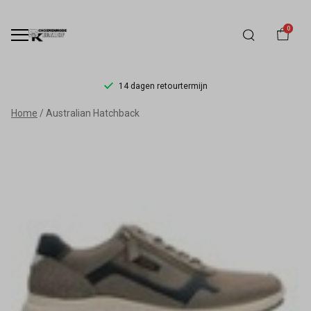
0
14 dagen retourtermijn
Australian
Home
Australian Hatchback
Hatchback
-
Schoenmode
Kerkhof