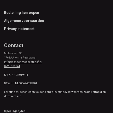
Footer
Bestelling herroepen
Algemene voorwaarden
Privacy statement
Contact
Molenvaart 35
1761AA Anna Paulowna
info@schoenmodekerkhof.nl
0223-531344
K.v.K. nr: 37039415
BTW nr: NL803674399B01
Leveringen geschieden volgens onze leveringsvoorwaarden zoals vermeld op
deze website.
Openingstijden