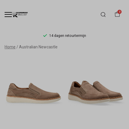
0
14 dagen retourtermijn
Australian
Home
Australian Newcastle
Newcastle
-
Schoenmode
Kerkhof