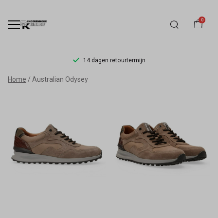
0
14 dagen retourtermijn
Australian
Home
Australian Odysey
Odysey
-
Schoenmode
Kerkhof