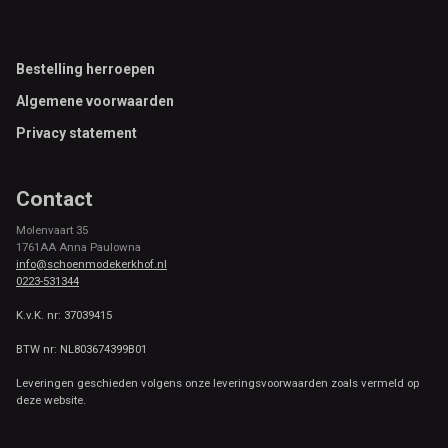
Footer
Bestelling herroepen
Algemene voorwaarden
Privacy statement
Contact
Molenvaart 35
1761AA Anna Paulowna
info@schoenmodekerkhof.nl
0223-531344
K.v.K. nr: 37039415
BTW nr: NL803674399B01
Leveringen geschieden volgens onze leveringsvoorwaarden zoals vermeld op
deze website.