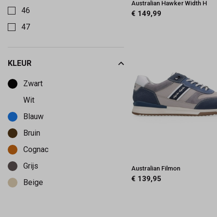
Australian Hawker Width H
46
€ 149,99
47
KLEUR
Kies een Kleur om op te filteren
Zwart
Wit
Blauw
Bruin
Cognac
Grijs
Australian Filmon
€ 139,95
Beige