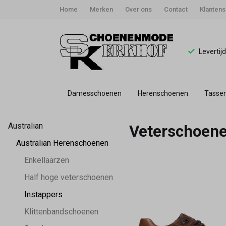
Home
Merken
Over ons
Contact
Klantens
Levertij
Damesschoenen
Herenschoenen
Tasse
Veterschoenen
Australian
Veterschoen
-
Australian Herenschoenen
Schoenmode
Enkellaarzen
Half hoge veterschoenen
Kerkhof
Instappers
Klittenbandschoenen