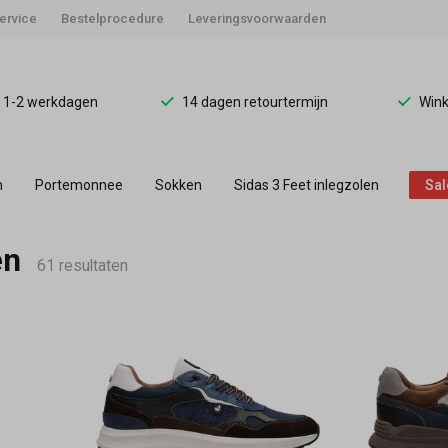
ervice
Bestelprocedure
Leveringsvoorwaarden
d 1-2 werkdagen
14 dagen retourtermijn
Wink
n
Portemonnee
Sokken
Sidas 3 Feet inlegzolen
Sal
en
61 resultaten