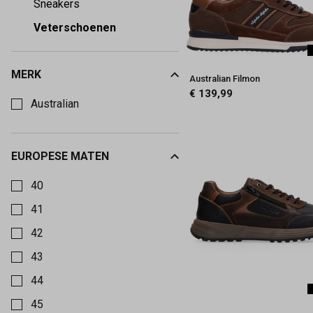
Sneakers
Veterschoenen
MERK
Australian Filmon
Kies een Merk om op te filteren
€ 139,99
Australian
EUROPESE MATEN
Kies een Europese maten om op te filteren
40
41
42
43
44
45