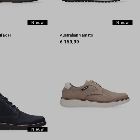
Nieuw
Nieuw
ifax H
Australian Yamato
€ 159,99
Nieuw