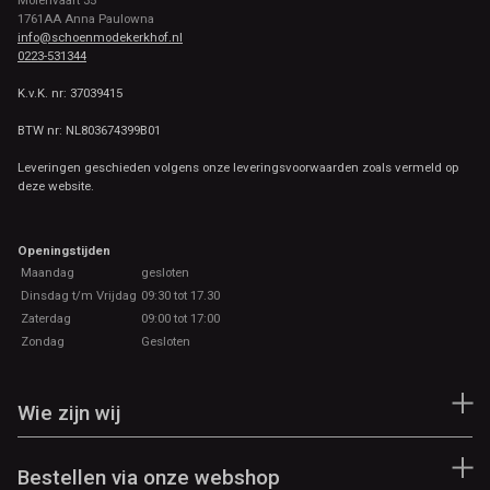
1761AA Anna Paulowna
info@schoenmodekerkhof.nl
0223-531344
K.v.K. nr: 37039415
BTW nr: NL803674399B01
Leveringen geschieden volgens onze leveringsvoorwaarden zoals vermeld op
deze website.
Openingstijden
Maandag
gesloten
Dinsdag t/m Vrijdag
09:30 tot 17.30
Zaterdag
09:00 tot 17:00
Zondag
Gesloten
Wie zijn wij
Bestellen via onze webshop