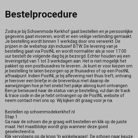
Bestelprocedure
Zodra je bij Schoenmode Kerkhof gaat bestellen en je persoonlijke
gegevens gaat invoeren, wordt er een veilige verbinding gemaakt.
Je bestelling wordt binnen 1 werkdag door ons verwerkt. De
prijzen in de webshop zijn inclusief BTW. De levering van je
bestelling gaat via PostNL en wordt normaliter als je voor 17.00
uur bestelt de volgende dag bij je bezorgd. Echter houden wij een
leveringstijd van 1 tot 3 werkdagen aan. Het is niet mogelijk het
pakket op een postbusadres te leveren. Je kunt er voor kiezen om
je bestelling te laten bezorgen op je thuisadres of op een PostNL
afhaalpunt. Indien PostNL je bij aflevering niet thuis treft, ontvang
je hierover een briefje in de brievenbus met daarop de
aanwijzingen hoe je het snelst het pakje alsnog kunt ontvangen.
Ben je benieuwd naar de status van je bestelling, vul dan de track
& trace code in die je hebt ontvangen op de PostNL website of
neem contact met ons op. Wij kijken dit graag voor je na.
Bestellen op schoenmodekerkhof.nl
Stap 1
Ga naar de schoen die je graag wilt bestellen en klik op de juiste
maat. Het maatblokje wordt grijs wanneer deze goed
geselecteerd is.
Klik vervolgens op de knop 'In winkelwagen'. De schoen naar keuze