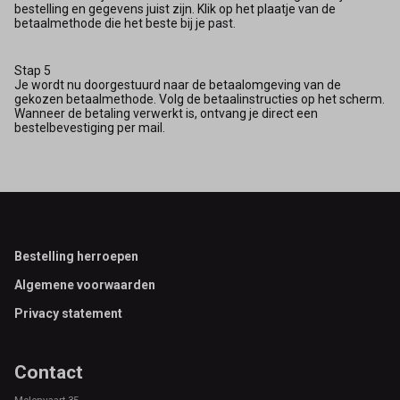
bestelling en gegevens juist zijn. Klik op het plaatje van de
betaalmethode die het beste bij je past.
Stap 5
Je wordt nu doorgestuurd naar de betaalomgeving van de
gekozen betaalmethode. Volg de betaalinstructies op het scherm.
Wanneer de betaling verwerkt is, ontvang je direct een
bestelbevestiging per mail.
Footer
Bestelling herroepen
Algemene voorwaarden
Privacy statement
Contact
Molenvaart 35