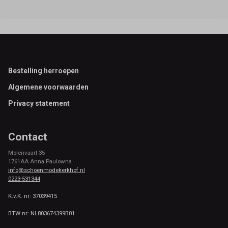
Footer
Bestelling herroepen
Algemene voorwaarden
Privacy statement
Contact
Molenvaart 35
1761AA Anna Paulowna
info@schoenmodekerkhof.nl
0223-531344
K.v.K. nr: 37039415
BTW nr: NL803674399B01