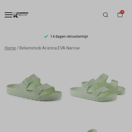
0
14 dagen retourtermijn
Birkenstock
Home
Birkenstock Arizona EVA Narrow
Arizona
EVA
-
Schoenmode
Kerkhof