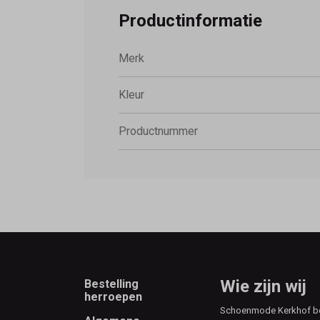
Productinformatie
Merk
Kleur
Productnummer
Footer
Wie zijn wij
Bestelling
herroepen
Schoenmode Kerkhof best