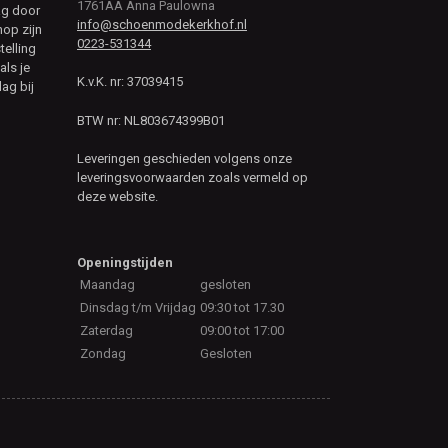
1761AA Anna Paulowna
ag door
info@schoenmodekerkhof.nl
hop zijn
0223-531344
telling
als je
K.v.K. nr: 37039415
ag bij
BTW nr: NL803674399B01
Leveringen geschieden volgens onze
leveringsvoorwaarden zoals vermeld op
deze website.
Openingstijden
Maandag
gesloten
Dinsdag t/m Vrijdag
09:30 tot 17.30
Zaterdag
09:00 tot 17:00
Zondag
Gesloten