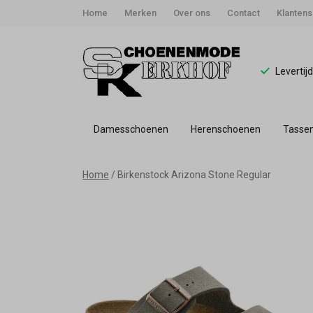
Home
Merken
Over ons
Contact
Klantens
Levertij
Damesschoenen
Herenschoenen
Tasse
Birkenstock
Home
Birkenstock Arizona Stone Regular
Arizona
Stone
Regular
-