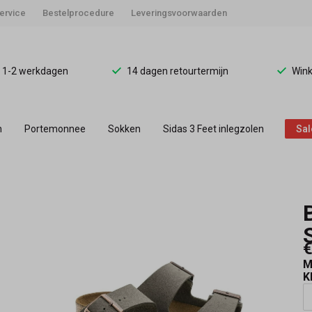
ervice
Bestelprocedure
Leveringsvoorwaarden
d 1-2 werkdagen
14 dagen retourtermijn
Wink
n
Portemonnee
Sokken
Sidas 3 Feet inlegzolen
Sal
€
M
K