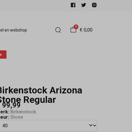
0
€ 0,00
el en webshop
e
Birkenstock Arizona
Stone Regular
 99,99
erk:
Birkenstock
leur:
Stone