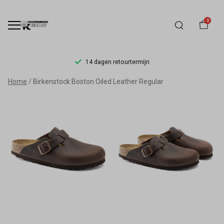
0
14 dagen retourtermijn
Birkenstock
Home
Birkenstock Boston Oiled Leather Regular
Boston
Oiled
Leather
-
Schoenmode
Kerkhof