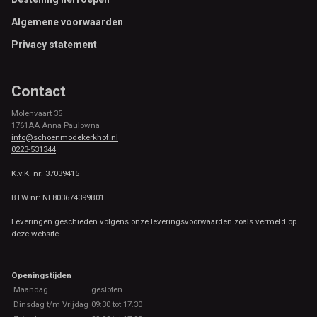
Footer
Algemene voorwaarden
Privacy statement
Contact
Molenvaart 35
1761AA Anna Paulowna
info@schoenmodekerkhof.nl
0223-531344
K.v.K. nr: 37039415
BTW nr: NL803674399B01
Leveringen geschieden volgens onze leveringsvoorwaarden zoals vermeld op
deze website.
Openingstijden
Maandag
gesloten
Dinsdag t/m Vrijdag
09:30 tot 17.30