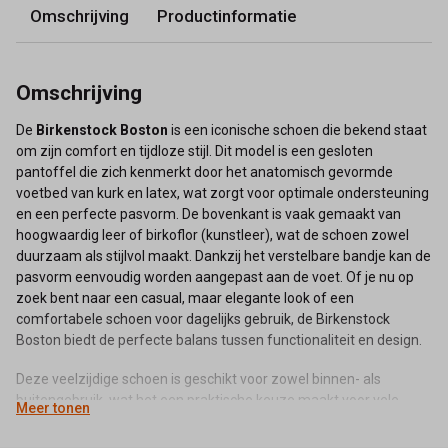
Omschrijving
Productinformatie
Omschrijving
De
Birkenstock Boston
is een iconische schoen die bekend staat
om zijn comfort en tijdloze stijl. Dit model is een gesloten
pantoffel die zich kenmerkt door het anatomisch gevormde
voetbed van kurk en latex, wat zorgt voor optimale ondersteuning
en een perfecte pasvorm. De bovenkant is vaak gemaakt van
hoogwaardig leer of birkoflor (kunstleer), wat de schoen zowel
duurzaam als stijlvol maakt. Dankzij het verstelbare bandje kan de
pasvorm eenvoudig worden aangepast aan de voet. Of je nu op
zoek bent naar een casual, maar elegante look of een
comfortabele schoen voor dagelijks gebruik, de Birkenstock
Boston biedt de perfecte balans tussen functionaliteit en design.
Deze veelzijdige schoen is geschikt voor zowel binnen- als
buitengebruik, wat het een praktische keuze maakt voor vele
Meer tonen
gelegenheden. Met zijn kenmerkende design en uitstekende
draagcomfort heeft de Birkenstock Boston wereldwijd een