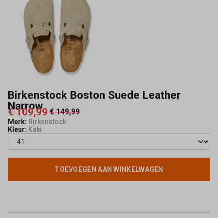
Kerkhof
Birkenstock Boston Suede Leather
Narrow
€ 109,99
€ 149,99
Merk:
Birkenstock
Kleur:
Kaki
TOEVOEGEN AAN WINKELWAGEN