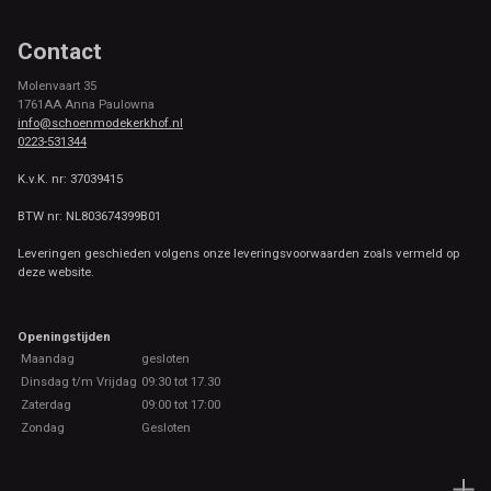
Contact
Molenvaart 35
1761AA Anna Paulowna
info@schoenmodekerkhof.nl
0223-531344
K.v.K. nr: 37039415
BTW nr: NL803674399B01
Leveringen geschieden volgens onze leveringsvoorwaarden zoals vermeld op
deze website.
Openingstijden
Maandag
gesloten
Dinsdag t/m Vrijdag
09:30 tot 17.30
Zaterdag
09:00 tot 17:00
Zondag
Gesloten