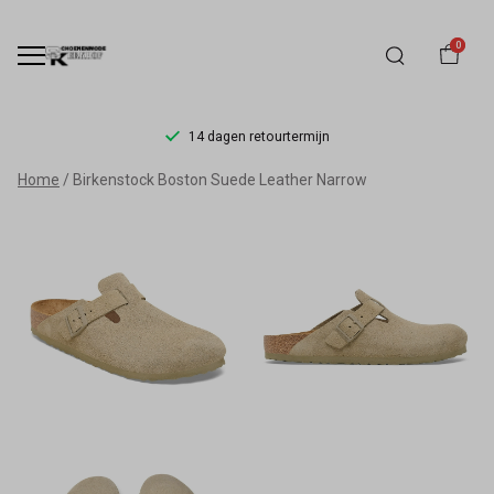
0
14 dagen retourtermijn
Birkenstock
Home
Birkenstock Boston Suede Leather Narrow
Boston
Suede
Leather
Narrow
-
Schoenmode