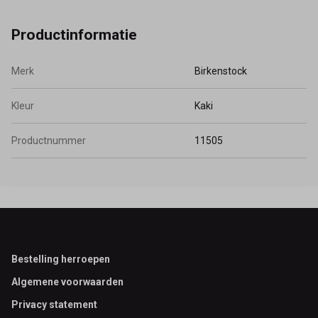
trouwe schare fans.
Productinformatie
Merk
Birkenstock
Kleur
Kaki
Productnummer
11505
Footer
Bestelling herroepen
Algemene voorwaarden
Privacy statement