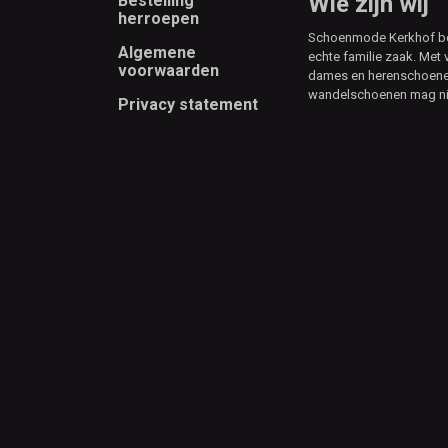
Footer
Wie zijn wij
Bestelling
herroepen
Schoenmode Kerkhof best
Algemene
echte familie zaak. Met 
voorwaarden
dames en herenschoenen
wandelschoenen mag ni
Privacy statement