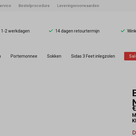
ervice
Bestelprocedure
Leveringsvoorwaarden
d 1-2 werkdagen
14 dagen retourtermijn
Wink
n
Portemonnee
Sokken
Sidas 3 Feet inlegzolen
Sal
€
M
K
D