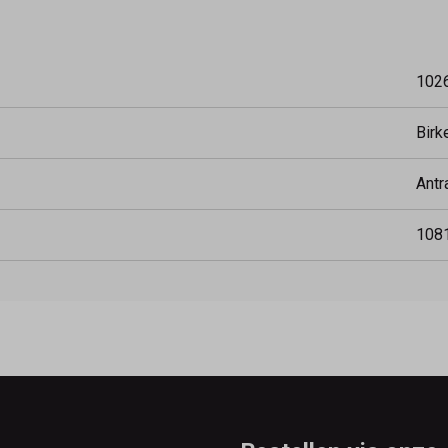
102
Birk
Antr
108