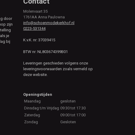
Contact
Molenvaart 35
1761AA Anna Paulowna
ag door
info@schoenmodekerkhof.nl
hop zijn
0223-531344
telling
als je
K.v.K. nr: 37039415
ag bij
BTW nr: NL803674399B01
Leveringen geschieden volgens onze
leveringsvoorwaarden zoals vermeld op
deze website.
Openingstijden
Maandag
gesloten
Dinsdag t/m Vrijdag
09:30 tot 17.30
Zaterdag
09:00 tot 17:00
Zondag
Gesloten