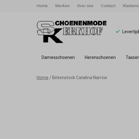
Home
Merken
Over ons
Contact
Klantens
Levertij
Damesschoenen
Herenschoenen
Tasse
Birkenstock
Home
Birkenstock Catalina Narrow
Catalina
-
Schoenmode
Kerkhof