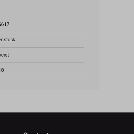
6617
enstock
aciet
18