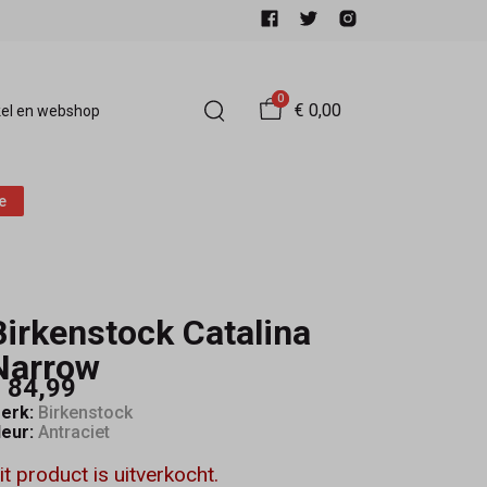
0
€ 0,00
el en webshop
e
Birkenstock Catalina
Narrow
 84,99
erk:
Birkenstock
leur:
Antraciet
it product is uitverkocht.