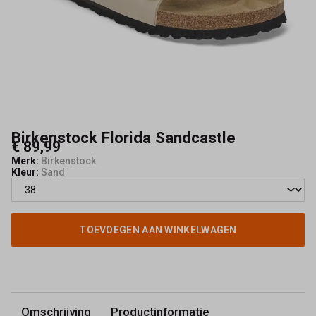
sandalen
dames
-
Schoenmode
Kerkhof
Birkenstock Florida Sandcastle
€ 89,99
Merk:
Birkenstock
Kleur:
Sand
TOEVOEGEN AAN WINKELWAGEN
Omschrijving
Productinformatie