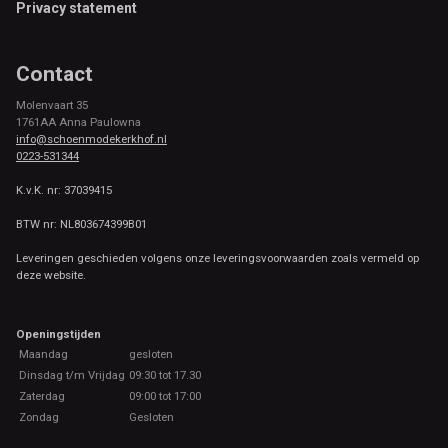
Privacy statement
Contact
Molenvaart 35
1761AA Anna Paulowna
info@schoenmodekerkhof.nl
0223-531344
K.v.K. nr: 37039415
BTW nr: NL803674399B01
Leveringen geschieden volgens onze leveringsvoorwaarden zoals vermeld op
deze website.
Openingstijden
Maandag
gesloten
Dinsdag t/m Vrijdag
09:30 tot 17.30
Zaterdag
09:00 tot 17:00
Zondag
Gesloten