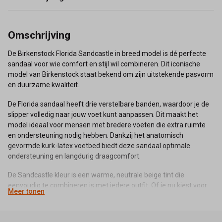
Omschrijving
De Birkenstock Florida Sandcastle in breed model is dé perfecte
sandaal voor wie comfort en stijl wil combineren. Dit iconische
model van Birkenstock staat bekend om zijn uitstekende pasvorm
en duurzame kwaliteit.
De Florida sandaal heeft drie verstelbare banden, waardoor je de
slipper volledig naar jouw voet kunt aanpassen. Dit maakt het
model ideaal voor mensen met bredere voeten die extra ruimte
en ondersteuning nodig hebben. Dankzij het anatomisch
gevormde kurk-latex voetbed biedt deze sandaal optimale
ondersteuning en langdurig draagcomfort.
De Sandcastle kleur is een warme, neutrale beige tint die
eenvoudig te combineren is met iedere outfit. Of je nu kiest voor
Meer tonen
een casual zomerse look of een comfortabele outfit voor
dagelijks gebruik, deze sandalen passen altijd.