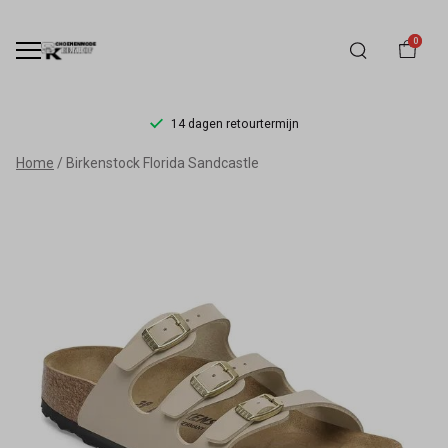
0
14 dagen retourtermijn
Birkenstock
Home
Birkenstock Florida Sandcastle
Florida
Sandcastle
Breed
kopen
|
Comfort