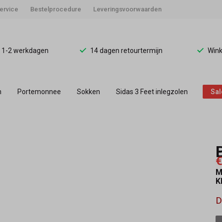
ervice
Bestelprocedure
Leveringsvoorwaarden
d 1-2 werkdagen
14 dagen retourtermijn
Wink
n
Portemonnee
Sokken
Sidas 3 Feet inlegzolen
Sal
€
M
K
D