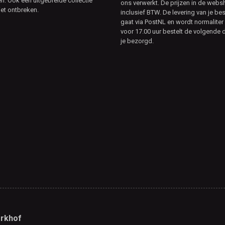
. Ook een uitgebreide collectie
ons verwerkt. De prijzen in de webs
et ontbreken.
inclusief BTW. De levering van je bes
gaat via PostNL en wordt normaliter 
voor 17.00 uur bestelt de volgende d
je bezorgd.
rkhof