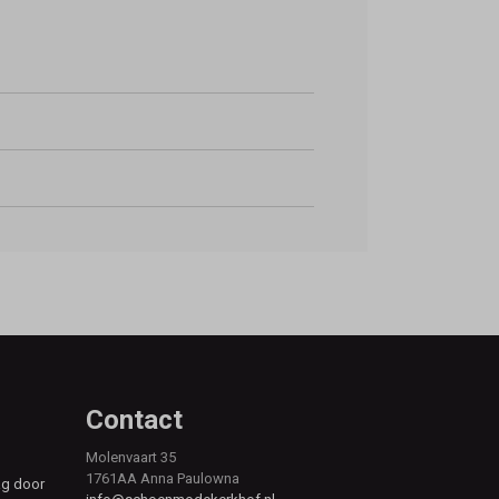
Contact
Molenvaart 35
1761AA Anna Paulowna
ag door