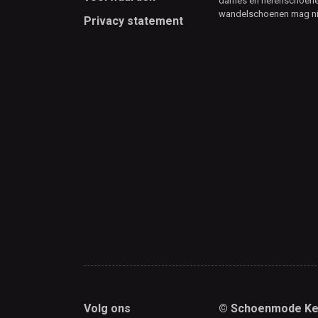
dames en herenschoenen
wandelschoenen mag ni
Privacy statement
Volg ons
© Schoenmode Ke