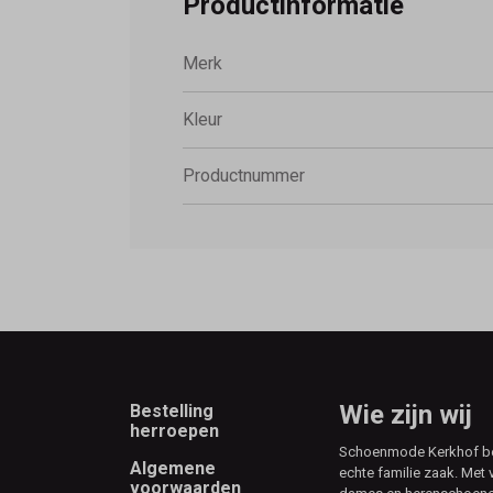
Productinformatie
Merk
Kleur
Productnummer
Footer
Wie zijn wij
Bestelling
herroepen
Schoenmode Kerkhof best
Algemene
echte familie zaak. Met 
voorwaarden