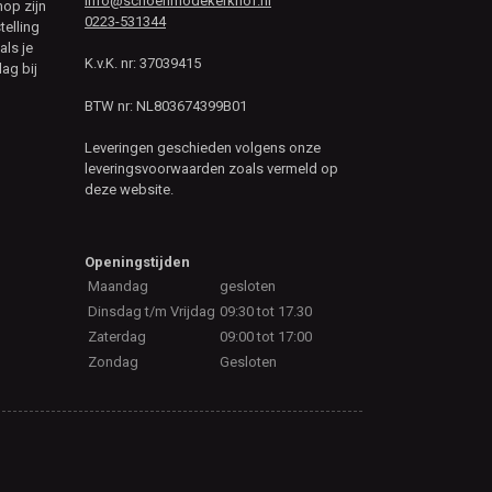
info@schoenmodekerkhof.nl
hop zijn
0223-531344
telling
als je
K.v.K. nr: 37039415
ag bij
BTW nr: NL803674399B01
Leveringen geschieden volgens onze
leveringsvoorwaarden zoals vermeld op
deze website.
Openingstijden
Maandag
gesloten
Dinsdag t/m Vrijdag
09:30 tot 17.30
Zaterdag
09:00 tot 17:00
Zondag
Gesloten