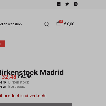
0
€ 0,00
el en webshop
e
Birkenstock Madrid
 32,48
€ 64,95
erk:
Birkenstock
leur:
Bordeaux
it product is uitverkocht.