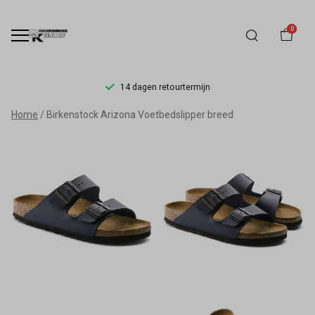
0
14 dagen retourtermijn
Birkenstock
Home
Birkenstock Arizona Voetbedslipper breed
Arizona
Voetbedslipper
breed
-
Schoenmode
Kerkhof