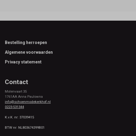
Footer
Bestelling herroepen
Algemene voorwaarden
Privacy statement
Contact
Molenvaart 35
1761AA Anna Paulowna
info@schoenmodekerkhof.nl
0223-531344
K.v.K. nr: 37039415
BTW nr: NL803674399B01