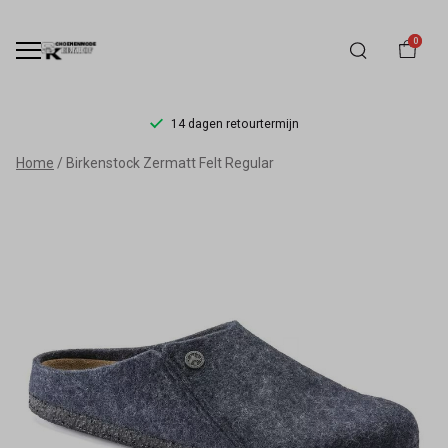
0
14 dagen retourtermijn
Birkenstock
Home
Birkenstock Zermatt Felt Regular
Zermatt
Felt
Regular
-
Schoenmode
Kerkhof