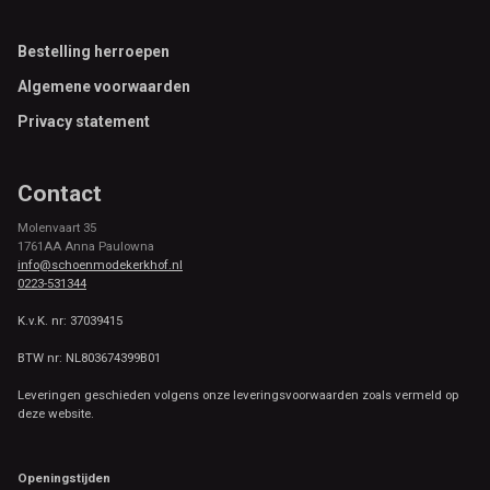
Footer
Bestelling herroepen
Algemene voorwaarden
Privacy statement
Contact
Molenvaart 35
1761AA Anna Paulowna
info@schoenmodekerkhof.nl
0223-531344
K.v.K. nr: 37039415
BTW nr: NL803674399B01
Leveringen geschieden volgens onze leveringsvoorwaarden zoals vermeld op
deze website.
Openingstijden