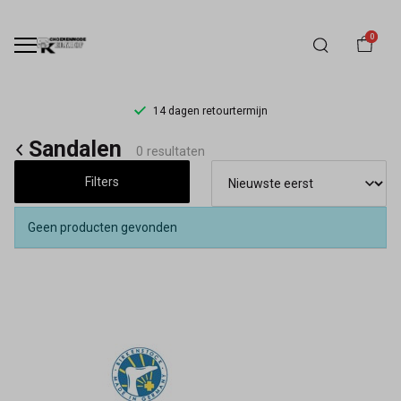
0
14 dagen retourtermijn
Sandalen
Sandalen
0 resultaten
-
Filters
Schoenmode
Geen producten gevonden
Kerkhof