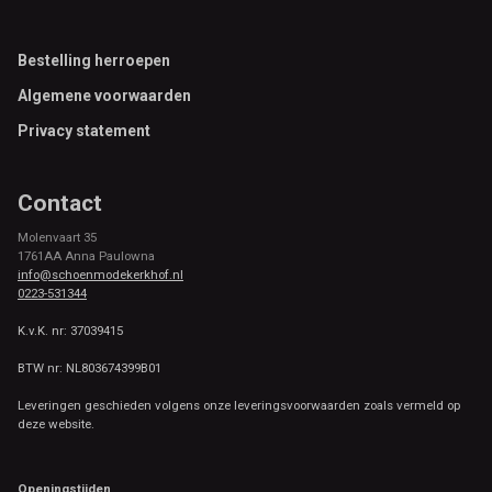
Footer
Bestelling herroepen
Algemene voorwaarden
Privacy statement
Contact
Molenvaart 35
1761AA Anna Paulowna
info@schoenmodekerkhof.nl
0223-531344
K.v.K. nr: 37039415
BTW nr: NL803674399B01
Leveringen geschieden volgens onze leveringsvoorwaarden zoals vermeld op
deze website.
Openingstijden