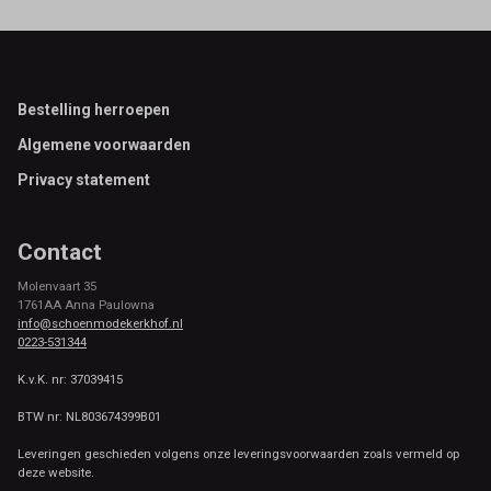
Footer
Bestelling herroepen
Algemene voorwaarden
Privacy statement
Contact
Molenvaart 35
1761AA Anna Paulowna
info@schoenmodekerkhof.nl
0223-531344
K.v.K. nr: 37039415
BTW nr: NL803674399B01
Leveringen geschieden volgens onze leveringsvoorwaarden zoals vermeld op
deze website.