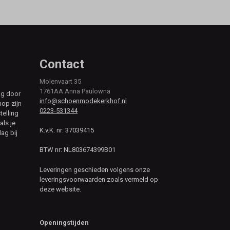
Contact
Molenvaart 35
1761AA Anna Paulowna
ag door
info@schoenmodekerkhof.nl
hop zijn
0223-531344
telling
als je
K.v.K. nr: 37039415
ag bij
BTW nr: NL803674399B01
Leveringen geschieden volgens onze
leveringsvoorwaarden zoals vermeld op
deze website.
Openingstijden