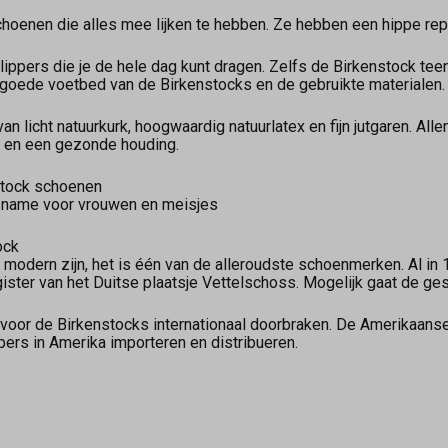
choenen die alles mee lijken te hebben. Ze hebben een hippe reput
lippers die je de hele dag kunt dragen. Zelfs de Birkenstock tee
goede voetbed van de Birkenstocks en de gebruikte materialen.
n licht natuurkurk, hoogwaardig natuurlatex en fijn jutgaren. Alle
en en een gezonde houding.
stock schoenen
t name voor vrouwen en meisjes
ock
 modern zijn, het is één van de alleroudste schoenmerken. Al 
gister van het Duitse plaatsje Vettelschoss. Mogelijk gaat de ges
 voor de Birkenstocks internationaal doorbraken. De Amerikaans
pers in Amerika importeren en distribueren.