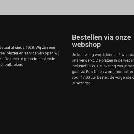
Bestellen via onze
webshop
aat al sinds 1928. Wij zijn een
veel plezier en service verkopen wij
Je bestelling wordt binnen 1 werkd
. Ook een uitgebreide collectie
ons verwerkt. De prijzen in de webs
et ontbreken.
inclusief BTW. De levering van je bes
gaat via PostNL en wordt normaliter 
voor 17.00 uur bestelt de volgende d
je bezorgd.