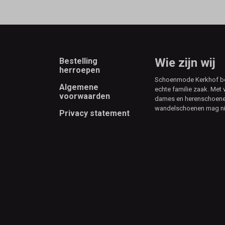
Footer
Wie zijn wij
Bestelling
herroepen
Schoenmode Kerkhof best
Algemene
echte familie zaak. Met 
voorwaarden
dames en herenschoenen
wandelschoenen mag ni
Privacy statement