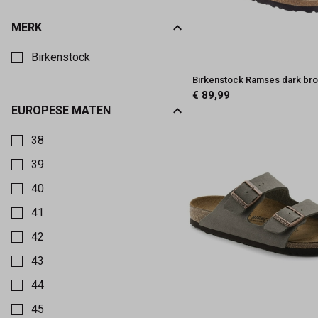
MERK
Kies een Merk om op te filteren
Birkenstock
Birkenstock Ramses dark br
€ 89,99
EUROPESE MATEN
Kies een Europese maten om op te filteren
38
39
40
41
42
43
44
45