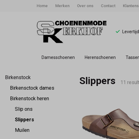
Home
Merken
Over ons
Contact
Klantens
Levertij
Damesschoenen
Herenschoenen
Tasse
Slippers
Birkenstock
Slippers
-
11 resul
Birkensctock dames
Schoenmode
Birkenstock heren
Slip ons
Kerkhof
Slippers
Muilen