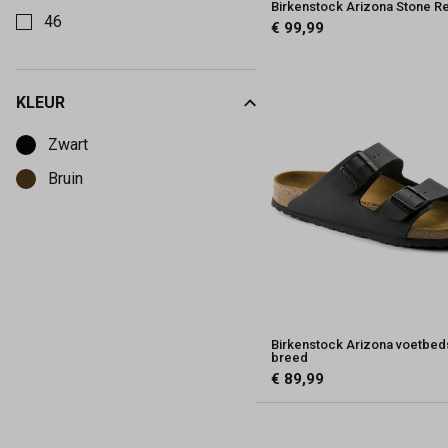
Birkenstock Arizona Stone R
46
€ 99,99
47
KLEUR
Kies een Kleur om op te filteren
Zwart
Bruin
Birkenstock Arizona voetbed
breed
€ 89,99