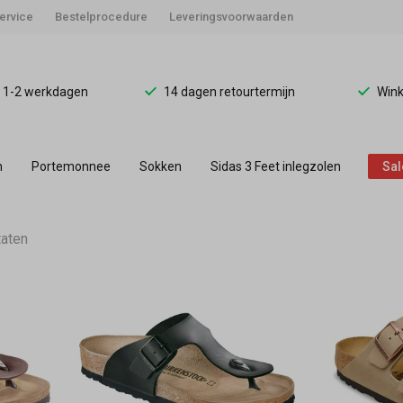
ervice
Bestelprocedure
Leveringsvoorwaarden
d 1-2 werkdagen
14 dagen retourtermijn
Wink
n
Portemonnee
Sokken
Sidas 3 Feet inlegzolen
Sal
taten