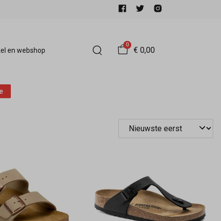
0
€ 0,00
el en webshop
e