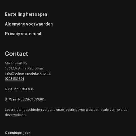
Footer
Bestelling herroepen
Algemene voorwaarden
Privacy statement
Contact
Molenvaart 35
1761AA Anna Paulowna
info@schoenmodekerkhof.nl
0223-531344
K.v.K. nr: 37039415
BTW nr: NL803674399B01
Leveringen geschieden volgens onze leveringsvoorwaarden zoals vermeld op
deze website.
Openingstijden