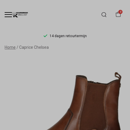
0
14 dagen retourtermijn
Caprice
Home
Caprice Chelsea
Chelsea
-
Schoenmode
Kerkhof