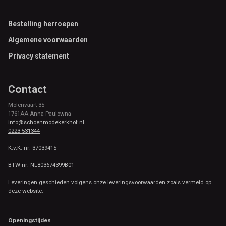
Footer
Bestelling herroepen
Algemene voorwaarden
Privacy statement
Contact
Molenvaart 35
1761AA Anna Paulowna
info@schoenmodekerkhof.nl
0223-531344
K.v.K. nr: 37039415
BTW nr: NL803674399B01
Leveringen geschieden volgens onze leveringsvoorwaarden zoals vermeld op
deze website.
Openingstijden