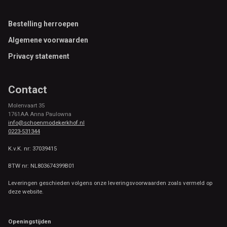
Footer
Bestelling herroepen
Algemene voorwaarden
Privacy statement
Contact
Molenvaart 35
1761AA Anna Paulowna
info@schoenmodekerkhof.nl
0223-531344
K.v.K. nr: 37039415
BTW nr: NL803674399B01
Leveringen geschieden volgens onze leveringsvoorwaarden zoals vermeld op
deze website.
Openingstijden