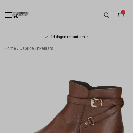
0
14 dagen retourtermijn
Caprice
Home
Caprice Enkelaars
Enkelaars
-
Schoenmode
Kerkhof