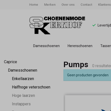
Home
Merken
Over ons
Contact
Klantens
Levertij
Damesschoenen
Herenschoenen
Tasse
Pumps
Caprice
Pumps
-
0 resultate
Damesschoenen
Geen producten gevonden
Schoenmode
Enkellaarzen
Halfhoge veterschoen
Kerkhof
Hoge laarzen
Instappers