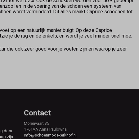
nd af tot wel 62%. Ook de schokken worden voor 50% gedempt
nnenzool en in de voering van de schoen een systeem van
schoen wordt verminderd. Dit alles maakt Caprice schoenen tot
oet op een natuurlijk manier buigt. Op deze Caprice
tzie je de rug en de enkels, en wordt je veel minder snel moe.
ar die ook zeer goed voor je voeten zijn en waarop je zeer
Contact
Molenvaart 35
1761AA Anna Paulowna
ag door
info@schoenmodekerkhof.nl
hop zijn