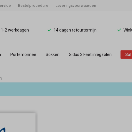
ervice
Bestelprocedure
Leveringsvoorwaarden
d 1-2 werkdagen
14 dagen retourtermijn
Wink
n
Portemonnee
Sokken
Sidas 3 Feet inlegzolen
Sal
n