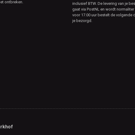
et ontbreken.
inclusief BTW. De levering van je bes
gaat via PostNL en wordt normaliter 
voor 17.00 uur bestelt de volgende d
je bezorgd.
rkhof