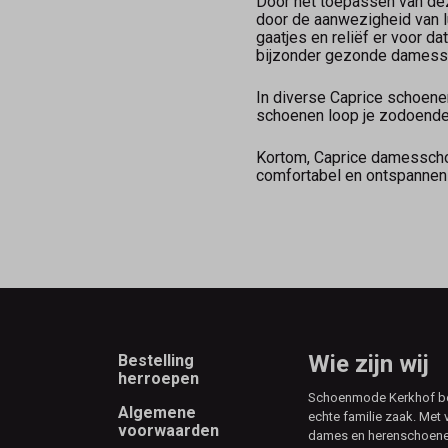
Door het toepassen van de
door de aanwezigheid van l
gaatjes en reliëf er voor d
bijzonder gezonde damess
In diverse Caprice schoene
schoenen loop je zodoende o
Kortom, Caprice damesschoen
comfortabel en ontspannen 
Footer
Wie zijn wij
Bestelling
herroepen
Schoenmode Kerkhof best
Algemene
echte familie zaak. Met 
voorwaarden
dames en herenschoenen