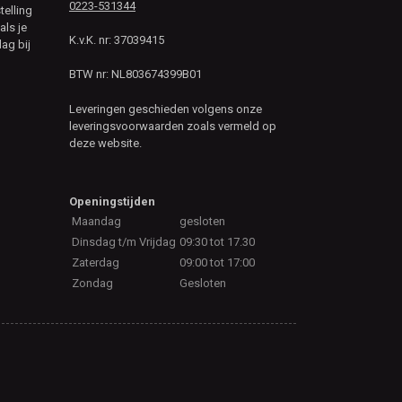
0223-531344
telling
als je
K.v.K. nr: 37039415
ag bij
BTW nr: NL803674399B01
Leveringen geschieden volgens onze
leveringsvoorwaarden zoals vermeld op
deze website.
Openingstijden
Maandag
gesloten
Dinsdag t/m Vrijdag
09:30 tot 17.30
Zaterdag
09:00 tot 17:00
Zondag
Gesloten