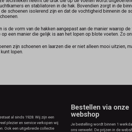
ze technieken neemt de druk die op de voeten wordt uitgeoefe
uchtkamers en stabliatoren in de hak. Bovendien zorgt in de bi
at de schoenen isolerend zijn en dat de vochtigheid binnenin de 
choenen.
n is de vorm van de hakken aangepast aan de manier waarop de v
p een manier die gelijk is aan het lopen op blote voeten. Zo on
en zijn schoenen en laarzen die er niet alleen mooi uitzien, ma
kunt lopen.
Bestellen via onze
webshop
aat al sinds 1928. Wij zijn een
veel plezier en service verkopen wij
Je bestelling wordt binnen 1 werkd
. Ook een uitgebreide collectie
ons verwerkt. De prijzen in de webs