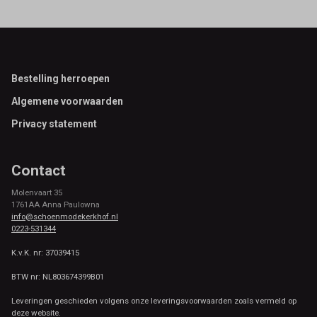
Footer
Bestelling herroepen
Algemene voorwaarden
Privacy statement
Contact
Molenvaart 35
1761AA Anna Paulowna
info@schoenmodekerkhof.nl
0223-531344
K.v.K. nr: 37039415
BTW nr: NL803674399B01
Leveringen geschieden volgens onze leveringsvoorwaarden zoals vermeld op
deze website.