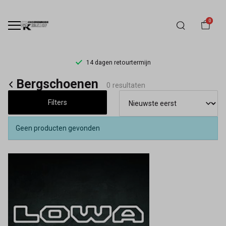
0
14 dagen retourtermijn
Bergschoenen
Bergschoenen
0 resultaten
-
Filters
Schoenmode
Geen producten gevonden
Kerkhof