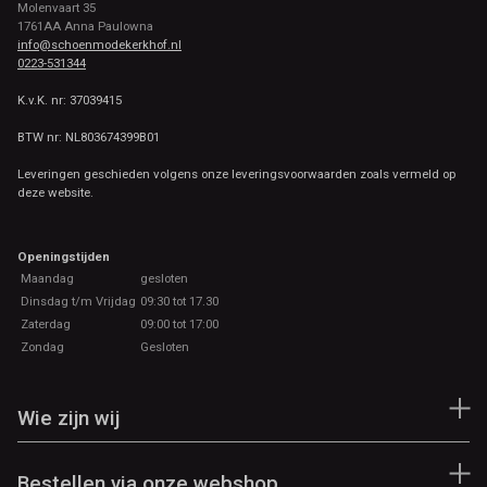
Molenvaart 35
1761AA Anna Paulowna
info@schoenmodekerkhof.nl
0223-531344
K.v.K. nr: 37039415
BTW nr: NL803674399B01
Leveringen geschieden volgens onze leveringsvoorwaarden zoals vermeld op
deze website.
Openingstijden
Maandag
gesloten
Dinsdag t/m Vrijdag
09:30 tot 17.30
Zaterdag
09:00 tot 17:00
Zondag
Gesloten
Wie zijn wij
Bestellen via onze webshop