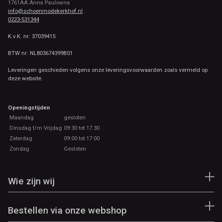
1761AA Anna Paulowna
info@schoenmodekerkhof.nl
0223-531344
K.v.K. nr: 37039415
BTW nr: NL803674399B01
Leveringen geschieden volgens onze leveringsvoorwaarden zoals vermeld op
deze website.
Openingstijden
Maandag
gesloten
Dinsdag t/m Vrijdag
09:30 tot 17.30
Zaterdag
09:00 tot 17:00
Zondag
Gesloten
Wie zijn wij
Bestellen via onze webshop