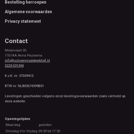
Footer
Bestelling herroepen
Algemene voorwaarden
Privacy statement
Contact
Molenvaart 35
1761AA Anna Paulowna
info@schoenmodekerkhof.nl
0223-531344
K.v.K. nr: 37039415
BTW nr: NL803674399B01
Leveringen geschieden volgens onze leveringsvoorwaarden zoals vermeld op
deze website.
Openingstijden
Maandag
gesloten
Dinsdag t/m Vrijdag
09:30 tot 17.30