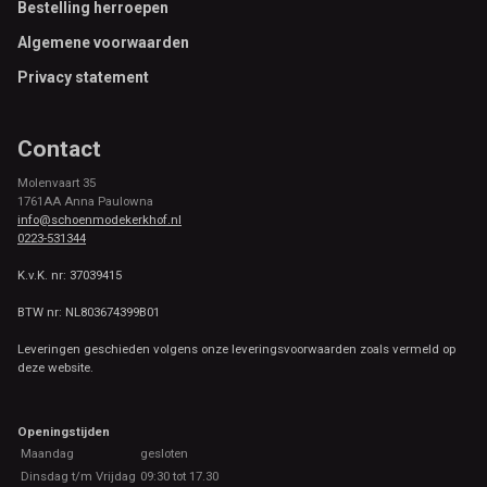
Footer
Bestelling herroepen
Algemene voorwaarden
Privacy statement
Contact
Molenvaart 35
1761AA Anna Paulowna
info@schoenmodekerkhof.nl
0223-531344
K.v.K. nr: 37039415
BTW nr: NL803674399B01
Leveringen geschieden volgens onze leveringsvoorwaarden zoals vermeld op
deze website.
Openingstijden
Maandag
gesloten
Dinsdag t/m Vrijdag
09:30 tot 17.30