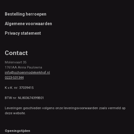
Footer
Bestelling herroepen
Algemene voorwaarden
Privacy statement
Contact
Molenvaart 35
1761AA Anna Paulowna
info@schoenmodekerkhof.nl
0223-531344
K.v.K. nr: 37039415
BTW nr: NL803674399B01
Leveringen geschieden volgens onze leveringsvoorwaarden zoals vermeld op
deze website.
Openingstijden