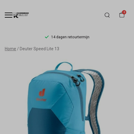
0
14 dagen retourtermijn
Deuter
Home
Deuter Speed Lite 13
Speed
Lite
13
-
Schoenmode
Kerkhof