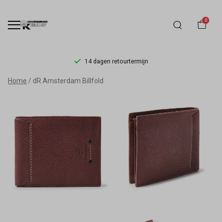
0
14 dagen retourtermijn
dR
Home
dR Amsterdam Billfold
Amsterdam
Billfold
-
Schoenmode
Kerkhof