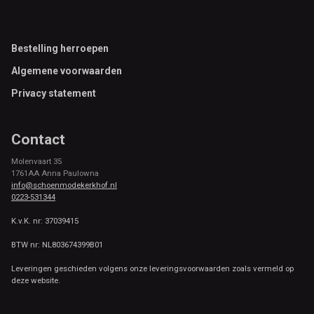
Footer
Bestelling herroepen
Algemene voorwaarden
Privacy statement
Contact
Molenvaart 35
1761AA Anna Paulowna
info@schoenmodekerkhof.nl
0223-531344
K.v.K. nr: 37039415
BTW nr: NL803674399B01
Leveringen geschieden volgens onze leveringsvoorwaarden zoals vermeld op
deze website.