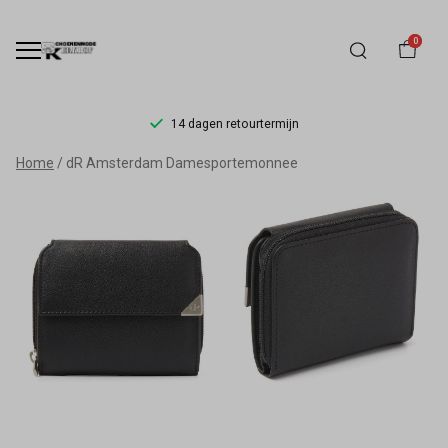
0
14 dagen retourtermijn
dR
Home
dR Amsterdam Damesportemonnee
Amsterdam
Damesportemonnee
-
Schoenmode
Kerkhof