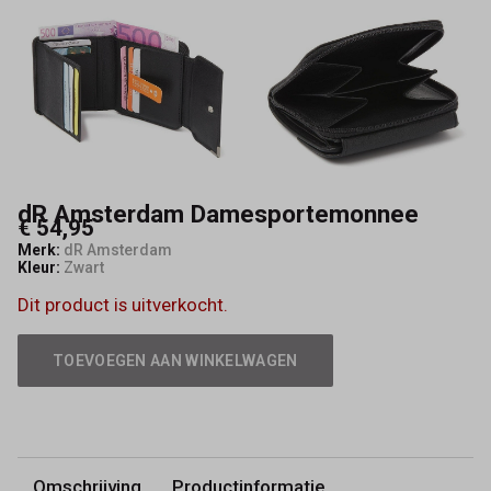
dR Amsterdam Damesportemonnee
€ 54,95
Merk:
dR Amsterdam
Kleur:
Zwart
Dit product is uitverkocht.
TOEVOEGEN AAN WINKELWAGEN
Omschrijving
Productinformatie