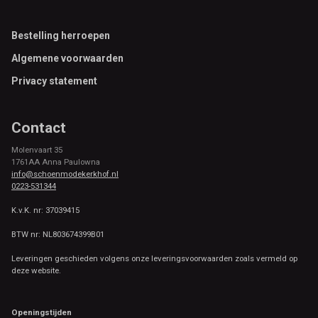
Footer
Bestelling herroepen
Algemene voorwaarden
Privacy statement
Contact
Molenvaart 35
1761AA Anna Paulowna
info@schoenmodekerkhof.nl
0223-531344
K.v.K. nr: 37039415
BTW nr: NL803674399B01
Leveringen geschieden volgens onze leveringsvoorwaarden zoals vermeld op
deze website.
Openingstijden