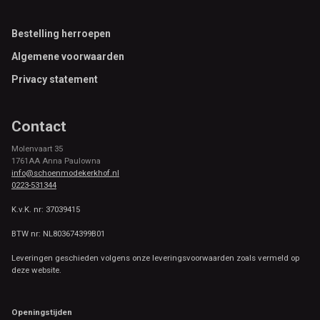
Footer
Bestelling herroepen
Algemene voorwaarden
Privacy statement
Contact
Molenvaart 35
1761AA Anna Paulowna
info@schoenmodekerkhof.nl
0223-531344
K.v.K. nr: 37039415
BTW nr: NL803674399B01
Leveringen geschieden volgens onze leveringsvoorwaarden zoals vermeld op
deze website.
Openingstijden