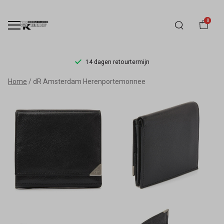
0
14 dagen retourtermijn
dR
Home
dR Amsterdam Herenportemonnee
Amsterdam
Herenportemonnee
-
Schoenmode
Kerkhof