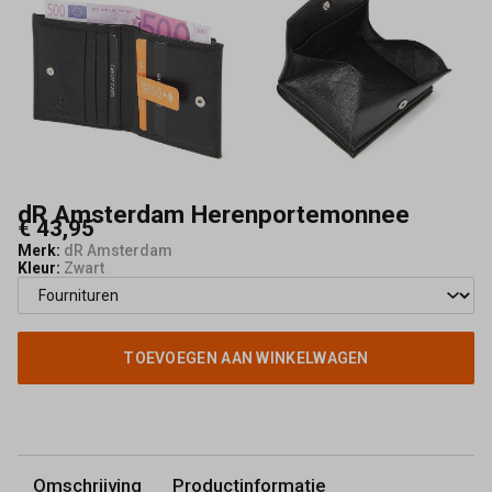
dR Amsterdam Herenportemonnee
€ 43,95
Merk:
dR Amsterdam
Kleur:
Zwart
TOEVOEGEN AAN WINKELWAGEN
Omschrijving
Productinformatie