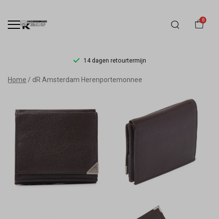
0
14 dagen retourtermijn
dR
Home
dR Amsterdam Herenportemonnee
Amsterdam
Herenportemonnee
-
Schoenmode
Kerkhof