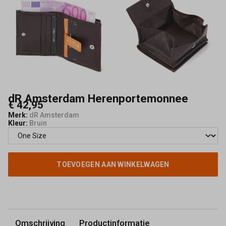
dR Amsterdam Herenportemonnee
€ 42,95
Merk:
dR Amsterdam
Kleur:
Bruin
TOEVOEGEN AAN WINKELWAGEN
Omschrijving
Productinformatie