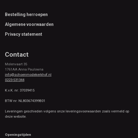
Footer
Bestelling herroepen
Algemene voorwaarden
Privacy statement
Contact
Molenvaart 35
1761AA Anna Paulowna
info@schoenmodekerkhof.nl
0223-531344
K.v.K. nr: 37039415
BTW nr: NL803674399B01
Leveringen geschieden volgens onze leveringsvoorwaarden zoals vermeld op
deze website.
Openingstijden