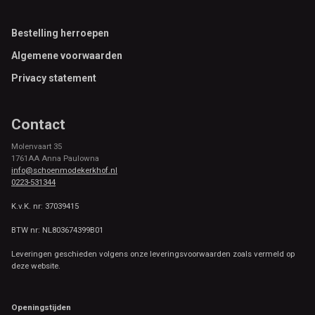
Footer
Bestelling herroepen
Algemene voorwaarden
Privacy statement
Contact
Molenvaart 35
1761AA Anna Paulowna
info@schoenmodekerkhof.nl
0223-531344
K.v.K. nr: 37039415
BTW nr: NL803674399B01
Leveringen geschieden volgens onze leveringsvoorwaarden zoals vermeld op
deze website.
Openingstijden