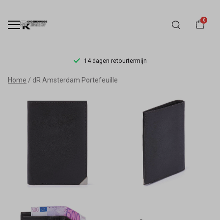
0
14 dagen retourtermijn
dR
Home
dR Amsterdam Portefeuille
Amsterdam
Portefeuille
-
Schoenmode
Kerkhof