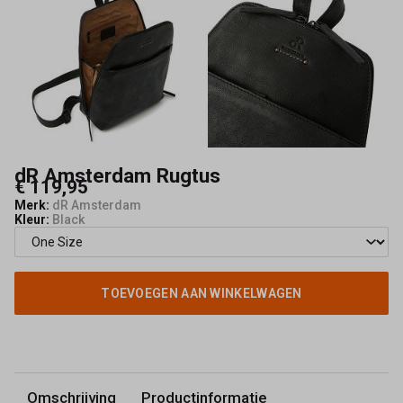
dR Amsterdam Rugtus
€ 119,95
Merk:
dR Amsterdam
Kleur:
Black
TOEVOEGEN AAN WINKELWAGEN
Omschrijving
Productinformatie