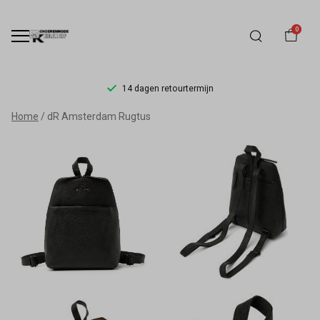
0
14 dagen retourtermijn
dR
Home
dR Amsterdam Rugtus
Amsterdam
Rugtus
-
Schoenmode
Kerkhof