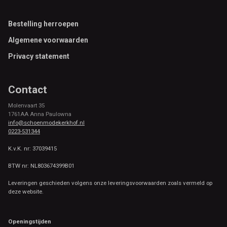
Footer
Bestelling herroepen
Algemene voorwaarden
Privacy statement
Contact
Molenvaart 35
1761AA Anna Paulowna
info@schoenmodekerkhof.nl
0223-531344
K.v.K. nr: 37039415
BTW nr: NL803674399B01
Leveringen geschieden volgens onze leveringsvoorwaarden zoals vermeld op
deze website.
Openingstijden