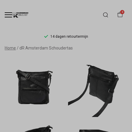
0
14 dagen retourtermijn
dR
Home
dR Amsterdam Schoudertas
Amsterdam
Schoudertas
-
Schoenmode
Kerkhof