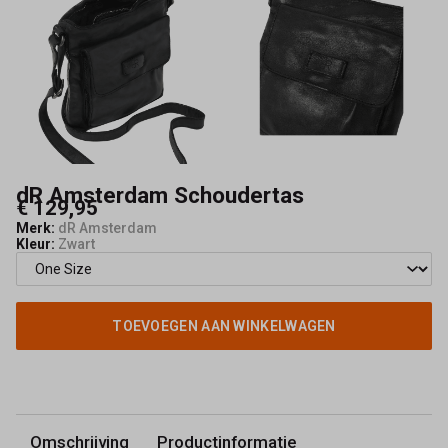
dR Amsterdam Schoudertas
€ 129,95
Merk:
dR Amsterdam
Kleur:
Zwart
TOEVOEGEN AAN WINKELWAGEN
Omschrijving
Productinformatie