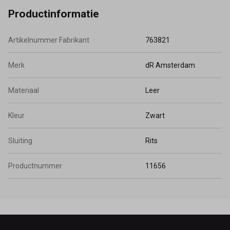
Capri
Productinformatie
Seizoen
Artikelnummer Fabrikant
763821
2025 AW
Kwaliteit
Merk
dR Amsterdam
Volnerf leer
Materiaal
Leer
Samenstelling
Kleur
Zwart
100% Volnerf leer
Sluiting
Rits
Schouderband
Verstelbaar
Productnummer
11656
Sluitingstype-Tassen
Ritssluiting
Aantal-Vakken-Buitenzijde