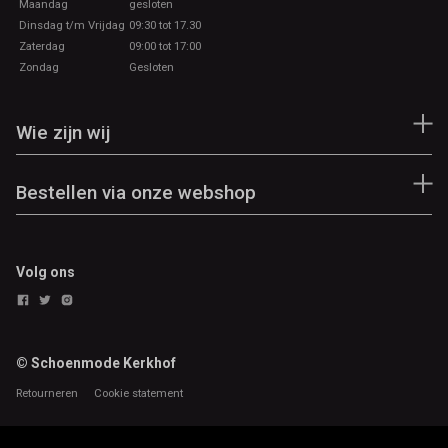
Maandag
gesloten
Dinsdag t/m Vrijdag
09:30 tot 17.30
N.V.T
Zaterdag
09:00 tot 17:00
Zondag
Gesloten
Muntgeldvak
N.V.T
Wie zijn wij
Aantal-Briefgeld-Vakken-Binnenzijde
Bestellen via onze webshop
N.V.T
Aantal-Creditcardvakken
N.V.T
Volg ons
Aantal-Sleutelhangers
N.V.T
© Schoenmode Kerkhof
Retourneren
Cookie statement