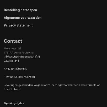
1 met magneetsluiting, 1 met ritssluiting
Footer
Bestelling herroepen
Aantal-Vakken-Binnenzijde
Algemene voorwaarden
1 met rits
Privacy statement
Telefoonvak
Contact
N.V.T
Molenvaart 35
Keycord
1761AA Anna Paulowna
info@schoenmodekerkhof.nl
Ja
0223-531344
K.v.K. nr: 37039415
Kleur-Hardware
BTW nr: NL803674399B01
Gun metal
Leveringen geschieden volgens onze leveringsvoorwaarden zoals vermeld op
Sluitingstype-Lederwaren
deze website.
N.V.T
Openingstijden
Vakken-Buitenzijde