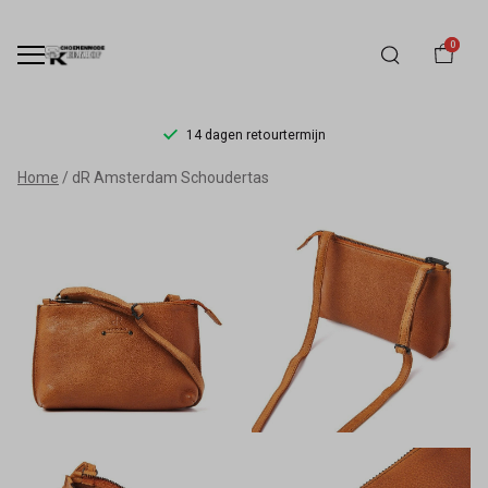
0
14 dagen retourtermijn
dR
Home
dR Amsterdam Schoudertas
Amsterdam
Schoudertas
-
Schoenmode
Kerkhof