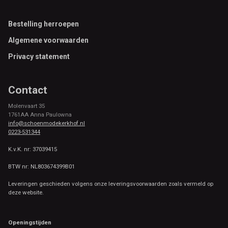
Footer
Bestelling herroepen
Algemene voorwaarden
Privacy statement
Contact
Molenvaart 35
1761AA Anna Paulowna
info@schoenmodekerkhof.nl
0223-531344
K.v.K. nr: 37039415
BTW nr: NL803674399B01
Leveringen geschieden volgens onze leveringsvoorwaarden zoals vermeld op
deze website.
Openingstijden