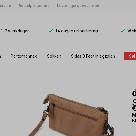
ervice
Bestelprocedure
Leveringsvoorwaarden
d 1-2 werkdagen
14 dagen retourtermijn
Wink
n
Portemonnee
Sokken
Sidas 3 Feet inlegzolen
Sal
€
M
K