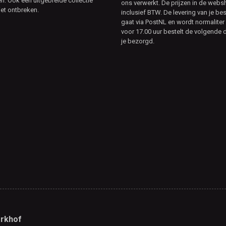
. Ook een uitgebreide collectie
ons verwerkt. De prijzen in de webs
et ontbreken.
inclusief BTW. De levering van je bes
gaat via PostNL en wordt normaliter 
voor 17.00 uur bestelt de volgende d
je bezorgd.
rkhof