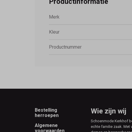
Productinformatie
Merk
Kleur
Productnummer
Footer
Wie zijn wij
Bestelling
herroepen
Schoenmode Kerkhof best
Algemene
echte familie zaak. Met 
voorwaarden