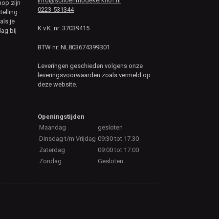
info@schoenmodekerkhof.nl
hop zijn
0223-531344
telling
als je
K.v.K. nr: 37039415
ag bij
BTW nr: NL803674399B01
Leveringen geschieden volgens onze
leveringsvoorwaarden zoals vermeld op
deze website.
Openingstijden
Maandag
gesloten
Dinsdag t/m Vrijdag
09:30 tot 17.30
Zaterdag
09:00 tot 17:00
Zondag
Gesloten