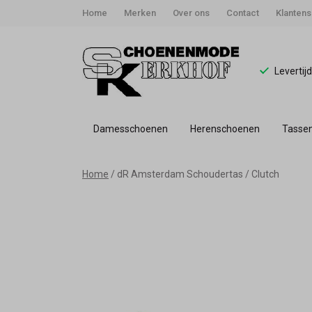
Home
Merken
Over ons
Contact
Klantens
Levertij
Damesschoenen
Herenschoenen
Tasse
dR
Home
dR Amsterdam Schoudertas / Clutch
Amsterdam
Schoudertas
/
Clutch