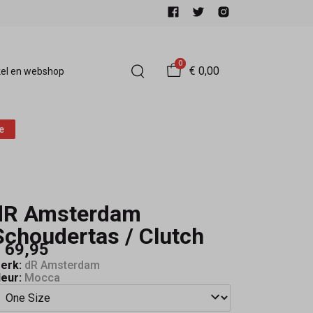
0
€ 0,00
el en webshop
e
dR Amsterdam
Schoudertas / Clutch
 69,95
erk:
dR Amsterdam
leur:
Mocca