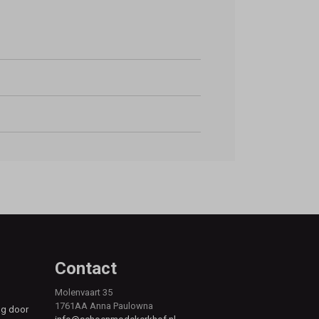
Contact
Molenvaart 35
1761AA Anna Paulowna
ag door