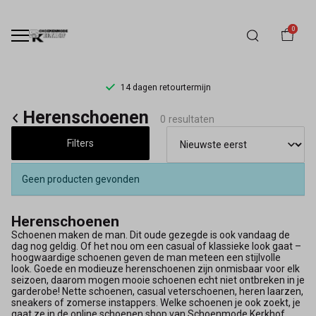
0
14 dagen retourtermijn
Herenschoenen
Herenschoenen
0 resultaten
-
Filters
Schoenmode
Geen producten gevonden
Kerkhof
Herenschoenen
Schoenen maken de man. Dit oude gezegde is ook vandaag de
dag nog geldig. Of het nou om een casual of klassieke look gaat –
hoogwaardige schoenen geven de man meteen een stijlvolle
look. Goede en modieuze herenschoenen zijn onmisbaar voor elk
seizoen, daarom mogen mooie schoenen echt niet ontbreken in je
garderobe! Nette schoenen, casual veterschoenen, heren laarzen,
sneakers of zomerse instappers. Welke schoenen je ook zoekt, je
gaat ze in de online schoenen shop van Schoenmode Kerkhof