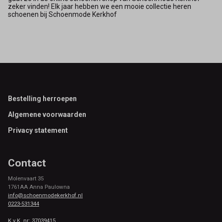
zeker vinden! Elk jaar hebben we een mooie collectie heren
schoenen bij Schoenmode Kerkhof
Footer
Bestelling herroepen
Algemene voorwaarden
Privacy statement
Contact
Molenvaart 35
1761AA Anna Paulowna
info@schoenmodekerkhof.nl
0223-531344
K.v.K. nr: 37039415