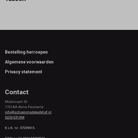
Footer
Bestelling herroepen
Algemene voorwaarden
Privacy statement
Contact
Molenvaart 35
1761AA Anna Paulowna
info@schoenmodekerkhof.nl
0223-531344
K.v.K. nr: 37039415