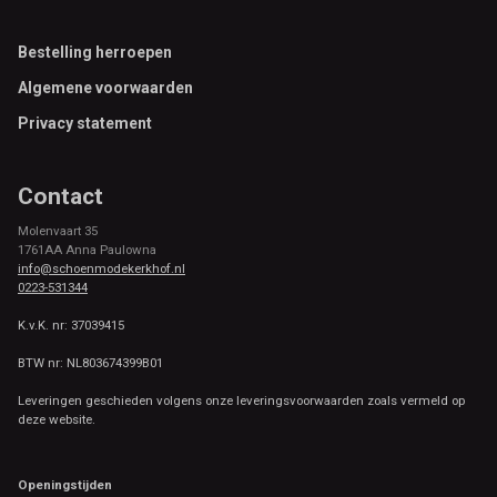
Footer
Bestelling herroepen
Algemene voorwaarden
Privacy statement
Contact
Molenvaart 35
1761AA Anna Paulowna
info@schoenmodekerkhof.nl
0223-531344
K.v.K. nr: 37039415
BTW nr: NL803674399B01
Leveringen geschieden volgens onze leveringsvoorwaarden zoals vermeld op
deze website.
Openingstijden