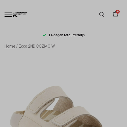
0
14 dagen retourtermijn
Ecco
Home
Ecco 2ND COZMO W
2ND
COZMO
W
-
Schoenmode
Kerkhof