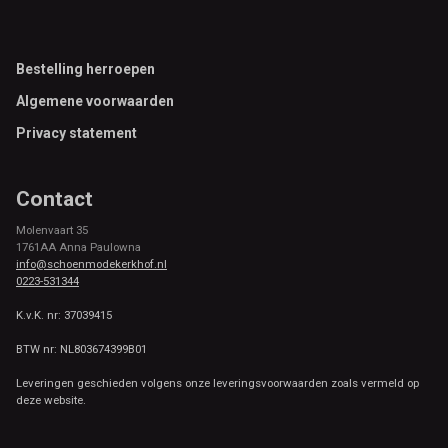
Footer
Bestelling herroepen
Algemene voorwaarden
Privacy statement
Contact
Molenvaart 35
1761AA Anna Paulowna
info@schoenmodekerkhof.nl
0223-531344
K.v.K. nr: 37039415
BTW nr: NL803674399B01
Leveringen geschieden volgens onze leveringsvoorwaarden zoals vermeld op
deze website.