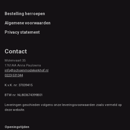
Footer
Bestelling herroepen
Algemene voorwaarden
Privacy statement
Contact
Molenvaart 35
1761AA Anna Paulowna
info@schoenmodekerkhof.nl
0223-531344
K.v.K. nr: 37039415
BTW nr: NL803674399B01
Leveringen geschieden volgens onze leveringsvoorwaarden zoals vermeld op
deze website.
Openingstijden