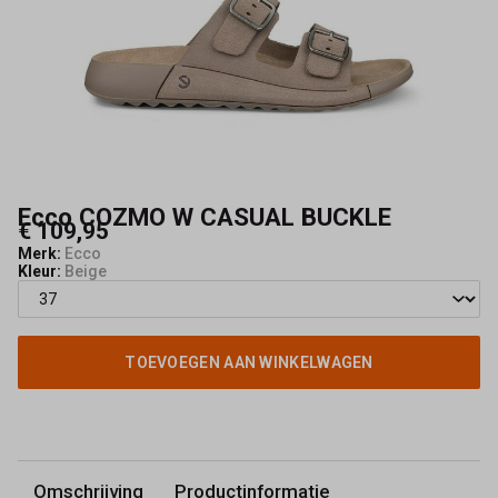
Kerkhof
Ecco COZMO W CASUAL BUCKLE
€ 109,95
Merk:
Ecco
Kleur:
Beige
TOEVOEGEN AAN WINKELWAGEN
Omschrijving
Productinformatie