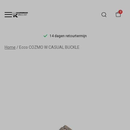
0
14 dagen retourtermijn
Ecco
Home
Ecco COZMO W CASUAL BUCKLE
COZMO
W
CASUAL
BUCKLE
-
Schoenmode