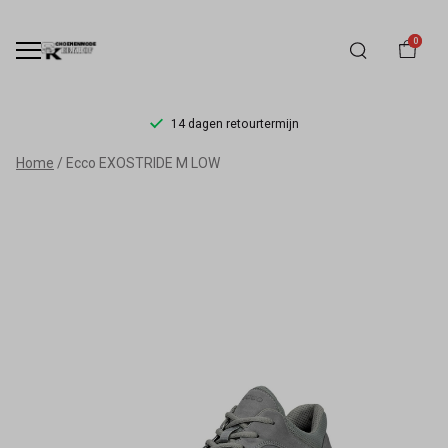
0
14 dagen retourtermijn
Ecco
Home
Ecco EXOSTRIDE M LOW
Exostride
Low
-
Schoenmode
Kerkhof