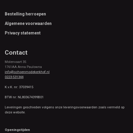
Footer
Bestelling herroepen
Algemene voorwaarden
Privacy statement
Contact
Molenvaart 35
1761AA Anna Paulowna
info@schoenmodekerkhof.nl
0223-531344
K.v.K. nr: 37039415
BTW nr: NL803674399B01
Leveringen geschieden volgens onze leveringsvoorwaarden zoals vermeld op
deze website.
Openingstijden