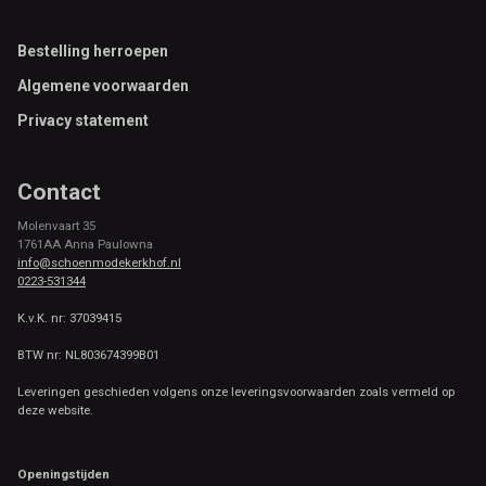
Footer
Bestelling herroepen
Algemene voorwaarden
Privacy statement
Contact
Molenvaart 35
1761AA Anna Paulowna
info@schoenmodekerkhof.nl
0223-531344
K.v.K. nr: 37039415
BTW nr: NL803674399B01
Leveringen geschieden volgens onze leveringsvoorwaarden zoals vermeld op
deze website.
Openingstijden