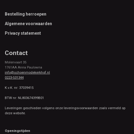
Footer
Bestelling herroepen
Algemene voorwaarden
Privacy statement
Contact
Molenvaart 35
1761AA Anna Paulowna
info@schoenmodekerkhof.nl
0223-531344
K.v.K. nr: 37039415
BTW nr: NL803674399B01
Leveringen geschieden volgens onze leveringsvoorwaarden zoals vermeld op
deze website.
Openingstijden